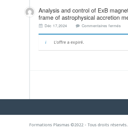
Analysis and control of ExB magnet
frame of astrophysical accretion m
s
Déc 17,2024
Commentaires fermés
u
r
A
L’offre a expiré.
n
a
l
y
s
i
s
a
n
d
c
o
n
t
Formations Plasmas ©2022 - Tous droits réservés.