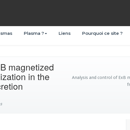
asmas
Plasma ?
Liens
Pourquoi ce site ?
ExB magnetized
zation in the
Analysis and control of ExB 
retion
f
as