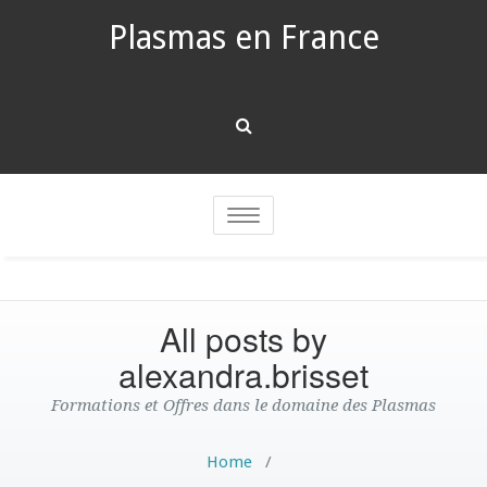
Plasmas en France
Toggle
navigation
All posts by
alexandra.brisset
Formations et Offres dans le domaine des Plasmas
Home
/