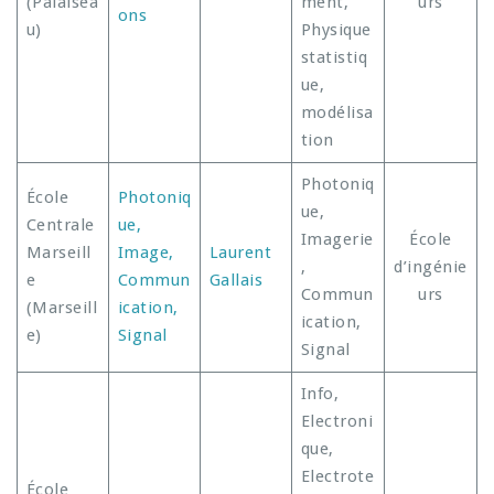
(Palaisea
ment,
urs
ons
u)
Physique
statistiq
ue,
modélisa
tion
Photoniq
École
Photoniq
ue,
Centrale
ue,
Imagerie
École
Marseill
Image,
Laurent
,
d’ingénie
e
Commun
Gallais
Commun
urs
(Marseill
ication,
ication,
e)
Signal
Signal
Info,
Electroni
que,
Electrote
École