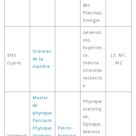
des
Plasmas,
Énergie
Générali
ste,
Expérien
Sciences
ENS
ce,
L3, M1,
de la
(Lyon)
théorie
M2
matière
Orientée
recherch
e
Master
Physique
de
statistiq
physique
ue,
Parcours
Optique,
Physique
Pierre-
Matière
Universit
Atomiqu
François