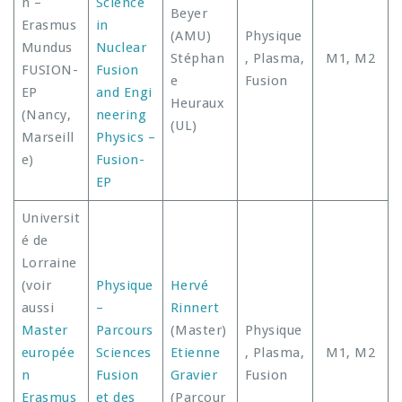
n –
Science
Beyer
Erasmus
in
(AMU)
Physique
Mundus
Nuclear
Stéphan
, Plasma,
M1, M2
FUSION-
Fusion
e
Fusion
EP
and Engi
Heuraux
(Nancy,
neering
(UL)
Marseill
Physics –
e)
Fusion-
EP
Universit
é de
Lorraine
(voir
Physique
Hervé
aussi
–
Rinnert
Master
Parcours
(Master)
Physique
europée
Sciences
Etienne
, Plasma,
M1, M2
n
Fusion
Gravier
Fusion
Erasmus
et des
(Parcour