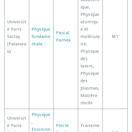
ique,
Physique
Universit
atomiqu
é Paris
Physique
e et
Pascal
Saclay
fondame
molécula
M1
Parnex
(Palaisea
ntale
ire,
u)
Physique
des
lasers,
Physique
des
plasmas,
Matière
molle
Physique
Universit
,
é Paris
Pierre
Traiteme
Environn