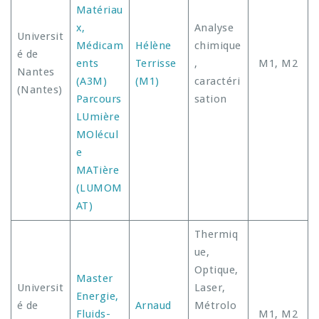
Matériau
x,
Analyse
Universit
Médicam
Hélène
chimique
é de
ents
Terrisse
,
M1, M2
Nantes
(A3M)
(M1)
caractéri
(Nantes)
Parcours
sation
LUmière
MOlécul
e
MATière
(LUMOM
AT)
Thermiq
ue,
Optique,
Master
Universit
Laser,
Energie,
é de
Arnaud
Métrolo
Fluids-
M1, M2