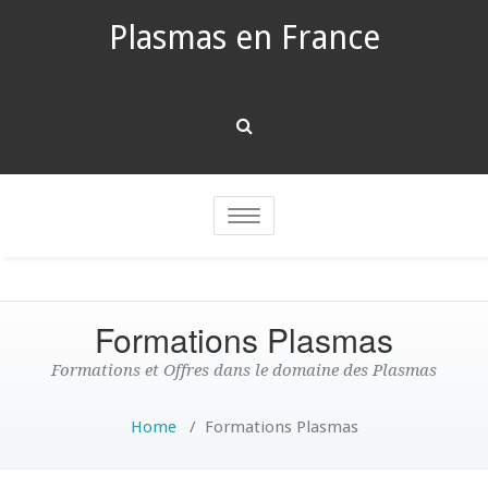
Plasmas en France
Toggle
navigation
Formations Plasmas
Formations et Offres dans le domaine des Plasmas
Home
/
Formations Plasmas