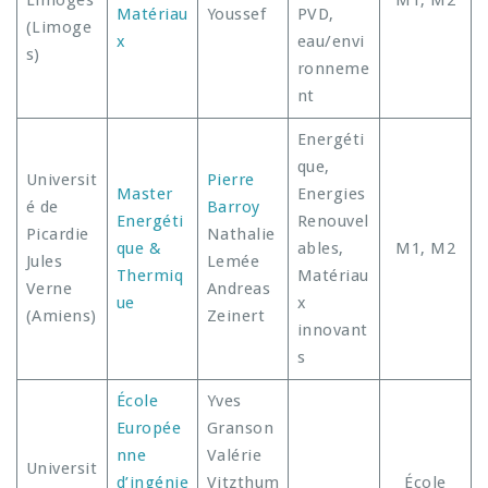
Limoges
M1, M2
Matériau
Youssef
PVD,
(Limoge
x
eau/envi
s)
ronneme
nt
Energéti
que,
Universit
Pierre
Master
Energies
é de
Barroy
Energéti
Renouvel
Picardie
Nathalie
que &
ables,
M1, M2
Jules
Lemée
Thermiq
Matériau
Verne
Andreas
ue
x
(Amiens)
Zeinert
innovant
s
École
Yves
Europée
Granson
nne
Valérie
Universit
d’ingénie
Vitzthum
École