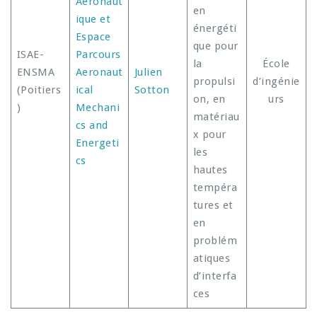
Aéronaut
en
ique et
énergéti
Espace
que pour
ISAE-
Parcours
la
École
ENSMA
Aeronaut
Julien
propulsi
d’ingénie
(Poitiers
ical
Sotton
on, en
urs
)
Mechani
matériau
cs and
x pour
Energeti
les
cs
hautes
tempéra
tures et
en
problém
atiques
d’interfa
ces