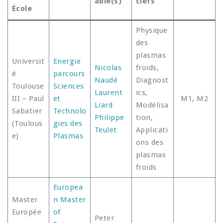
able(s)
clefs
École
Physique
des
plasmas
Universit
Energie
Nicolas
froids,
é
parcours
Naudé
Diagnost
Toulouse
Sciences
Laurent
ics,
III – Paul
et
M1, M2
Liard
Modélisa
Sabatier
Technolo
Philippe
tion,
(Toulous
gies des
Teulet
Applicati
e)
Plasmas
ons des
plasmas
froids
Europea
Master
n Master
Europée
of
Peter