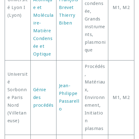
condens
é Lyon I
e et
Brevet
M1, M2
ée,
(Lyon)
Molécula
Thierry
Grands
ire-
Biben
instrume
Matière
nts,
Condens
plasmoni
ée et
que
Optique
Procédés
Universit
,
é
Matériau
Jean-
Sorbonn
Génie
x,
Philippe
e Paris
des
Environn
M1, M2
Passarell
Nord
procédés
ement,
o
(Villetan
Initiatio
euse)
n
plasmas