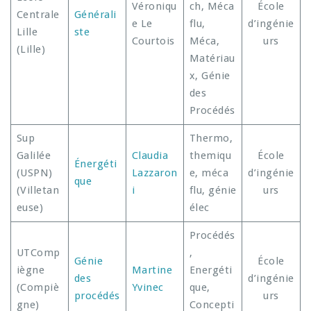
Véroniqu
ch, Méca
École
Centrale
Générali
e Le
flu,
d’ingénie
Lille
ste
Courtois
Méca,
urs
(Lille)
Matériau
x, Génie
des
Procédés
Sup
Thermo,
Galilée
Claudia
themiqu
École
Énergéti
(USPN)
Lazzaron
e, méca
d’ingénie
que
(Villetan
i
flu, génie
urs
euse)
élec
Procédés
UTComp
,
Génie
École
iègne
Martine
Energéti
des
d’ingénie
(Compiè
Yvinec
que,
procédés
urs
gne)
Concepti