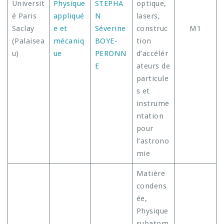
Universit
Physique
STEPHA
optique,
é Paris
appliqué
N
lasers,
Saclay
e et
Séverine
construc
M1
(Palaisea
mécaniq
BOYE-
tion
u)
ue
PERONN
d’accélér
E
ateurs de
particule
s et
instrume
ntation
pour
l’astrono
mie
Matière
condens
ée,
Physique
subatom