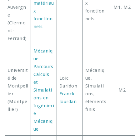
matériau
x
Auvergn
M1, M2
x
fonction
e
fonction
nels
(Clermo
nels
nt-
Ferrand)
Mécaniq
ue
Parcours
Universit
Mécaniq
Calculs
é de
Loic
ue,
et
Montpell
Daridon
Simulati
Simulati
M2
ier
Franck
ons,
ons en
(Montpe
Jourdan
éléments
Ingénieri
llier)
finis
e
Mécaniq
ue