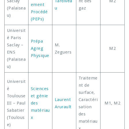
Saclay
Tardivea
nt des
M2
ement
(Palaisea
u
gaz
Procédé
u)
(PEPs)
Universit
é Paris
Prépa
Saclay –
M.
Agreg
M2
ENS
Zeguers
Physique
(Palaisea
u)
Traiteme
Universit
nt de
é
Sciences
surface,
Toulouse
et génie
Laurent
Caractéri
III – Paul
des
M1, M2
Arurault
sation
Sabatier
matériau
des
(Toulous
x
matériau
e)
x