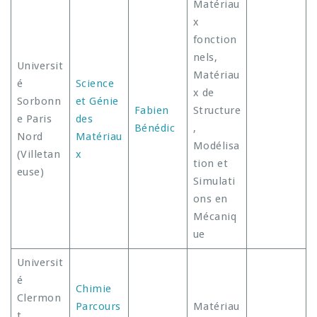
Matériau
x
fonction
nels,
Universit
Matériau
é
Science
x de
Sorbonn
et Génie
Fabien
Structure
e Paris
des
Bénédic
,
Nord
Matériau
Modélisa
(Villetan
x
tion et
euse)
Simulati
ons en
Mécaniq
ue
Universit
é
Chimie
Clermon
Parcours
Matériau
t