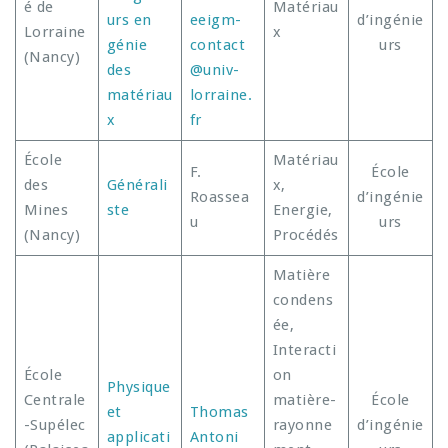
é de
Matériau
urs en
eeigm-
d’ingénie
Lorraine
x
génie
contact
urs
(Nancy)
des
@univ-
matériau
lorraine.
x
fr
École
Matériau
F.
École
des
Générali
x,
Roassea
d’ingénie
Mines
ste
Energie,
u
urs
(Nancy)
Procédés
Matière
condens
ée,
Interacti
École
on
Physique
Centrale
matière-
École
et
Thomas
-Supélec
rayonne
d’ingénie
applicati
Antoni