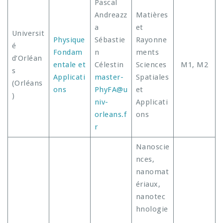
Pascal
Andreazz
Matières
a
et
Universit
Physique
Sébastie
Rayonne
é
Fondam
n
ments
d’Orléan
entale et
Célestin
Sciences
M1, M2
s
Applicati
master-
Spatiales
(Orléans
ons
PhyFA@u
et
)
niv-
Applicati
orleans.f
ons
r
Nanoscie
nces,
nanomat
ériaux,
nanotec
hnologie
,