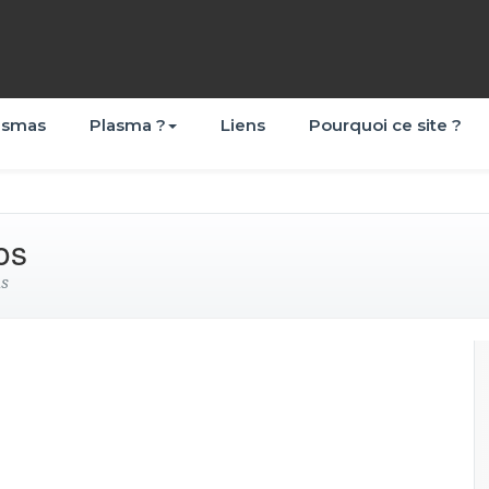
asmas
Plasma ?
Liens
Pourquoi ce site ?
os
as