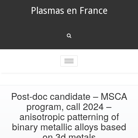
Plasmas en France
Toggle
navigation
Post-doc candidate – MSCA
program, call 2024 –
anisotropic patterning of
binary metallic alloys based
on 3d metals