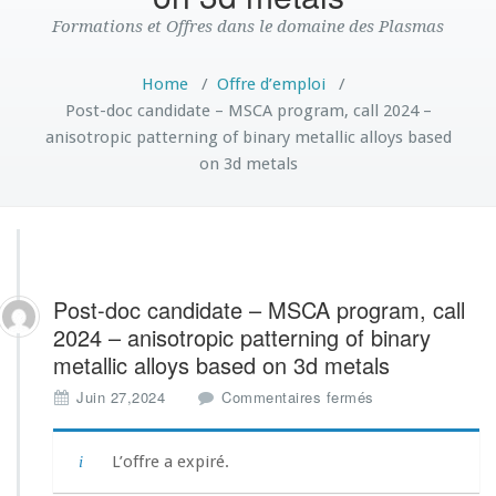
Formations et Offres dans le domaine des Plasmas
Home
/
Offre d’emploi
/
Post-doc candidate – MSCA program, call 2024 –
anisotropic patterning of binary metallic alloys based
on 3d metals
Post-doc candidate – MSCA program, call
2024 – anisotropic patterning of binary
metallic alloys based on 3d metals
s
Juin 27,2024
Commentaires fermés
u
r
P
L’offre a expiré.
o