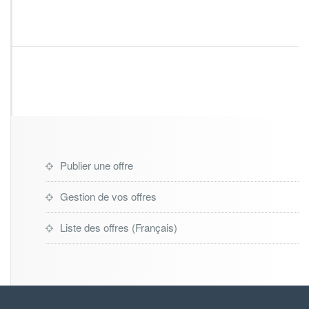
s
t
-
d
o
c
c
a
n
d
i
d
Publier une offre
a
t
Gestion de vos offres
e
–
Liste des offres (Français)
M
S
C
A
p
r