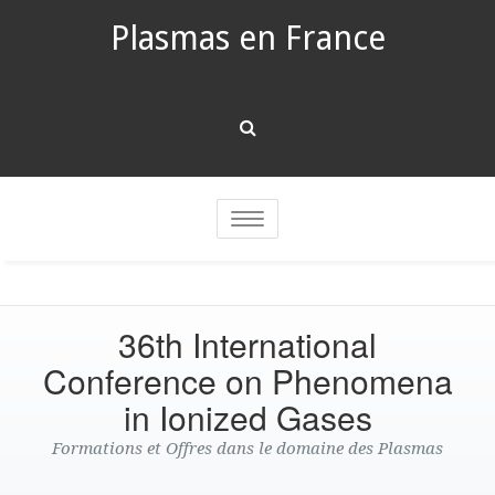
Plasmas en France
Toggle
navigation
36th International
Conference on Phenomena
in Ionized Gases
Formations et Offres dans le domaine des Plasmas