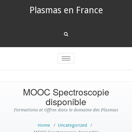
Plasmas en France
Toggle
navigation
MOOC Spectroscopie
disponible
Formations et Offres dans le domaine des Plasmas
Home
/
Uncategorized
/