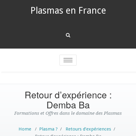
Plasmas en France
Toggle
navigation
Retour d’expérience :
Demba Ba
Formations et Offres dans le domaine des Plasmas
Home
/
Plasma ?
/
Retours d’expériences
/