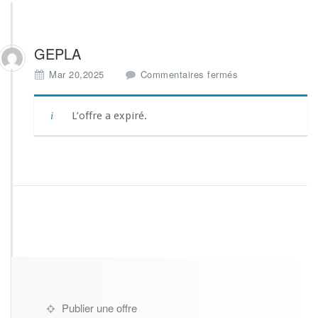
GEPLA
s
Mar 20,2025
Commentaires fermés
u
r
G
L’offre a expiré.
E
P
L
A
Publier une offre