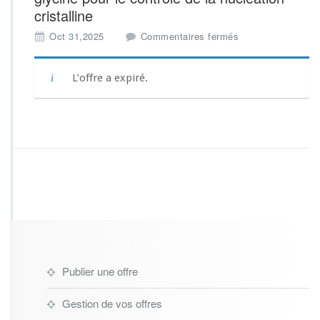
cristalline
s
Oct 31,2025
Commentaires fermés
u
r
S
L’offre a expiré.
t
a
g
e
M
a
s
t
e
r:
D
i
a
Publier une offre
g
n
Gestion de vos offres
o